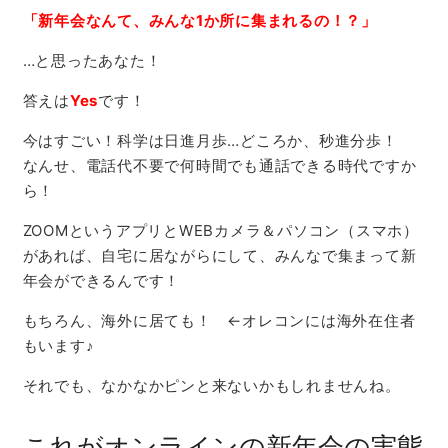
「新年会なんて、みんな1か所に集まれるの！？」
…と思ったあなた！
答えは
Yes
です！
今はすごい！科学は日進月歩…どころか、秒進分歩！
なんせ、電話代不要で何時間でも通話できる時代ですか
ら！
ZOOMというアプリとWEBカメラ＆パソコン（スマホ）
があれば、自宅に居ながらにして、みんなで集まって新
年会ができるんです！
もちろん、海外に居ても！ ←オレコンには海外在住者
もいます♪
それでも、なかなかピンと来ないかもしれませんね。
これがオンラインの新年会の実態