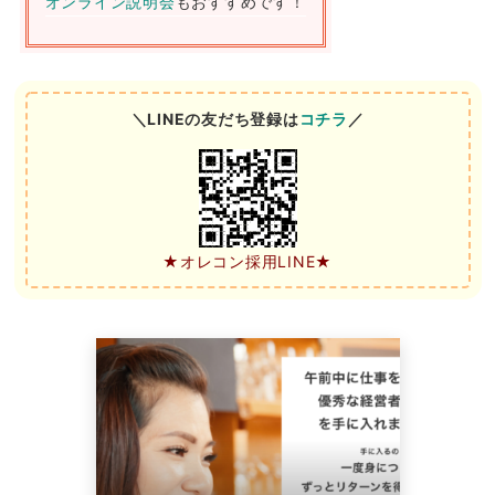
オンライン説明会
もおすすめです！
＼LINEの友だち登録は
コチラ
／
★オレコン採用LINE★