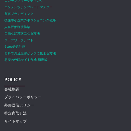
コンテンツマーケティング
コンテンツテンプレートマスター
顧客ブランディング
後発中小企業のポジショニング戦略
人事評価制度構築
自由な起業家になる方法
ウェブワークシフト
9step経営計画
無料で見込顧客がラクに集まる方法
悪魔のWEBサイト作成 初級編
POLICY
会社概要
プライバシーポリシー
外部送信ポリシー
特定商取引法
サイトマップ