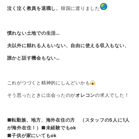
泣く泣く教員を退職し、
韓国に渡りました
慣れない土地での生活…
夫以外に頼れる人もいない、自由に使える収入もない、
誰かと話す機会もない…
これがつづくと精神的にしんどいかも
そう思ったときに出会ったのが
オレコン
の求人でした！
■転勤族、地方、海外在住の方
（スタッフの5人に1人
が海外在住！）
■未経験でもok
■子供が家にいてもok