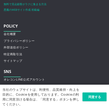
無料で見込顧客がラクに集まる方法
悪魔のWEBサイト作成 初級編
POLICY
会社概要
プライバシーポリシー
外部送信ポリシー
特定商取引法
サイトマップ
SNS
オレコンLINE公式アカウント
当社のウェブサイトは、利便性、品質維持・向上を
目的に、Cookieを使用しております。Cookieの利
同意する
メルマガ配信
用に同意頂ける場合は、「同意する」ボタンを押し
てください。
社長の時間を確保し、売上を上げる方法など