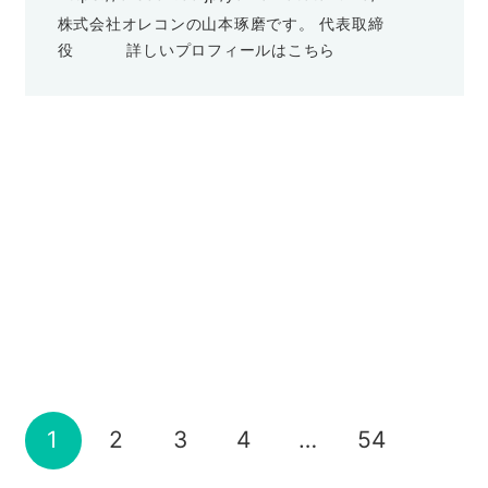
株式会社オレコンの山本琢磨です。 代表取締
役
詳しいプロフィールはこちら
マネジメント
社長、交渉で負けるとかマジありえない
考え方
件 ～FBIもCIAもヒザから崩れ落ちる交渉
マーケティング
茹でガエルのうそ
術、ついに公開～
セールスアップデザイン
手術料150億円
2025-01-06
2025-05-25
人事評価制度
これぞ「ダークパターン！」
2024-10-04
マイクロコピー
山本 琢磨
山本 琢磨
ダニングクルーガー効果の嘘
2024-10-01
セールスアップデザイン
山本 琢磨
自社のスタッフが買えない商品とは？
2024-09-17
マーケティング
集客
成約率UP
山本 琢磨
「ポテト食う気なくした」
2024-09-10
マーケティング
集客
成約率UP
山本 琢磨
2024年、差別化の極意。
マーケティング
集客
成約率UP
2024-09-03
山本 琢磨
No.1情報シェア会のご案内
『３週間でNo.1のポジションを取る！本
2024-01-14
山本 琢磨
当に結果が出るNo.1情報シェア会2023』
2023-06-16
山本 琢磨
山本 琢磨
2023-02-07
1
2
3
4
…
54
山本 琢磨