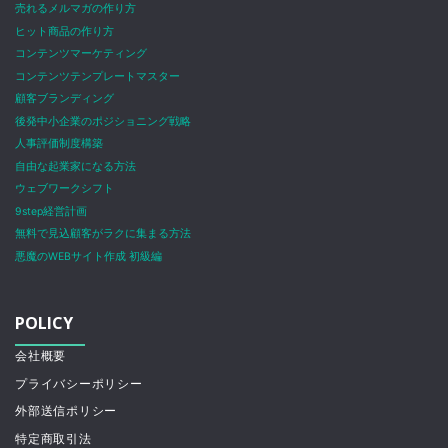
売れるメルマガの作り方
ヒット商品の作り方
コンテンツマーケティング
コンテンツテンプレートマスター
顧客ブランディング
後発中小企業のポジショニング戦略
人事評価制度構築
自由な起業家になる方法
ウェブワークシフト
9step経営計画
無料で見込顧客がラクに集まる方法
悪魔のWEBサイト作成 初級編
POLICY
会社概要
プライバシーポリシー
外部送信ポリシー
特定商取引法