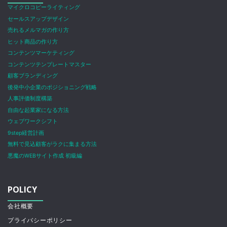
マイクロコピーライティング
セールスアップデザイン
売れるメルマガの作り方
ヒット商品の作り方
コンテンツマーケティング
コンテンツテンプレートマスター
顧客ブランディング
後発中小企業のポジショニング戦略
人事評価制度構築
自由な起業家になる方法
ウェブワークシフト
9step経営計画
無料で見込顧客がラクに集まる方法
悪魔のWEBサイト作成 初級編
POLICY
会社概要
プライバシーポリシー