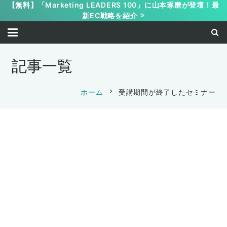
【無料】「Marketing LEADERS 100」に山本琢磨が登壇！最
新EC戦略を紹介
記事一覧
chevron_right
ホーム
受講期間が終了したセミナー
【WEB受講】新しい物販のカタチ 「クラ
ウドファンディング」講座
【WEB受講】ウェブワークシフト1day
【WEB受講】売れるメルマガの作り方
2021-04-02
2019-08-20
【WEB受講】ヒット商品の作り方 講座
山本 琢磨
【WEB受講】簡単コンテンツ マーケティ
2019-05-06
山本 琢磨
ング講座
2019-04-05
山本 琢磨
【WEB受講】悪魔の投資術
山本 琢磨
【WEB受講】トラストフォーマット
2019-03-04
【WEB受講】コンテンツテンプレートマ
2018-11-28