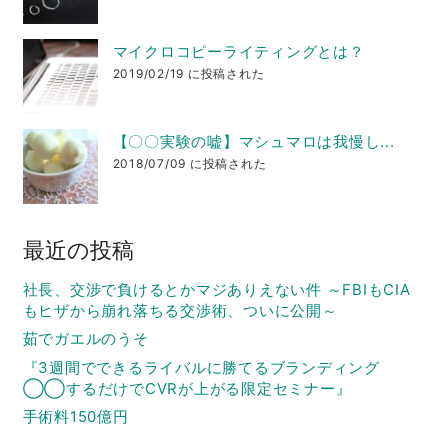
マイクロコピーライティングとは？
2019/02/19 に投稿された
【〇〇実験の嘘】マシュマロは我慢し...
2018/07/09 に投稿された
最近の投稿
社長、交渉で負けるとかマジありえない件 ～FBIもCIA
もヒザから崩れ落ちる交渉術、ついに公開～
茹でガエルのうそ
『3週間でできるライバルに勝てるブランディング
◯◯するだけでCVRが上がる限定セミナー』
手術料150億円