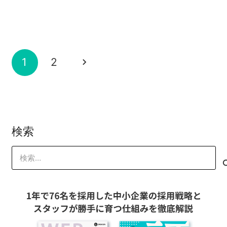
山本 琢磨
【WEB受講】マイクロコピーライティン
スター
2018-10-24
山本 琢磨
【WEB受講】年収15億円を目指す 9step
グ
山本 琢磨
2018-09-18
経営計画
2018-08-09
山本 琢磨
2018-02-11
山本 琢磨
1
2
山本 琢磨
検索
検
索: