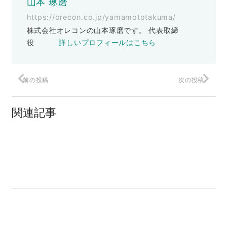
山本 琢磨
https://orecon.co.jp/yamamototakuma/
株式会社オレコンの山本琢磨です。 代表取締
役
詳しいプロフィールはこちら
前の投稿
次の投稿
【withコロナ】伸びた経営者と伸び悩ん
だ経営者の違い
関連記事
ヒット商品の秘密の設計図を手に入れる
方法
見た目が悪いと損をする？