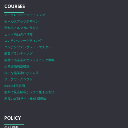
COURSES
マイクロコピーライティング
セールスアップデザイン
売れるメルマガの作り方
ヒット商品の作り方
コンテンツマーケティング
コンテンツテンプレートマスター
顧客ブランディング
後発中小企業のポジショニング戦略
人事評価制度構築
自由な起業家になる方法
ウェブワークシフト
9step経営計画
無料で見込顧客がラクに集まる方法
悪魔のWEBサイト作成 初級編
POLICY
会社概要