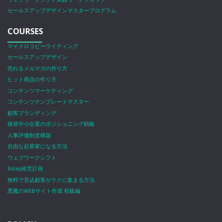
セールスアップデザインマスタープログラム
COURSES
マイクロコピーライティング
セールスアップデザイン
売れるメルマガの作り方
ヒット商品の作り方
コンテンツマーケティング
コンテンツテンプレートマスター
顧客ブランディング
後発中小企業のポジショニング戦略
人事評価制度構築
自由な起業家になる方法
ウェブワークシフト
9step経営計画
無料で見込顧客がラクに集まる方法
悪魔のWEBサイト作成 初級編