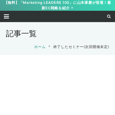
【無料】「Marketing LEADERS 100」に山本琢磨が登壇！最
新EC戦略を紹介
記事一覧
chevron_right
ホーム
終了したセミナー(次回開催未定)
【Marketing LEADERS 100】AI画像生
【無料共催セミナー】Amazon 12億円罰
【利益を動かすAI設計】億超え経営戦略
成×海外最新EC戦略
金を生んだ“ダークパターン”規制と、合
トレーニング
【共催】採用できる現場の共通点と
2026-07-09
法でCVR1.5倍スワイプ型LPのテンプレ
は？ 製造業の“人手不足”を突破する最
2025-11-05
田中美沙
【無料】価格競争から抜け出したいEC事
大公開
【共催】採用・評価も仕組み化がカギ！
新採用戦略2025
田中美沙
業者のための90分トレーニング
AI×助成金でつくる「人が育つ組織」のつ
2025-08-04
マイクロコピー1Dayトレーニング&マス
2025-07-25
くり方
2025-07-24
経営仕組み化無料体験セミナー&実践ワ
竹野陽子
タープログラム講座説明会
竹野陽子