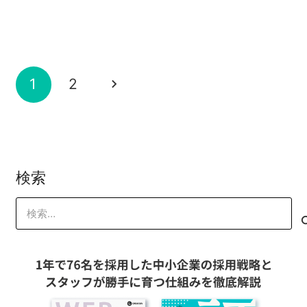
オレコン 管理者
セールスアップデザイン90分トレーニン
ークショップ説明会
2025-07-22
2024-02-14
グ&実践ワークショップ説明会
オレコン 管理者
評価制度構築3時間トレーニング
2023-07-05
山本 琢磨
2023-05-09
オレコン 管理者
2019-11-23
オレコン 管理者
オレコン 管理者
1
2
検索
検
索: