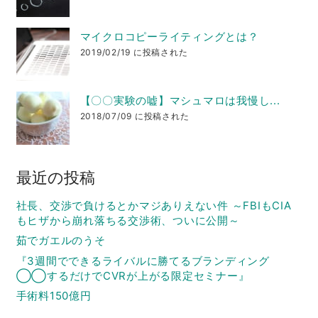
マイクロコピーライティングとは？
2019/02/19 に投稿された
【〇〇実験の嘘】マシュマロは我慢し...
2018/07/09 に投稿された
最近の投稿
社長、交渉で負けるとかマジありえない件 ～FBIもCIA
もヒザから崩れ落ちる交渉術、ついに公開～
茹でガエルのうそ
『3週間でできるライバルに勝てるブランディング
◯◯するだけでCVRが上がる限定セミナー』
手術料150億円