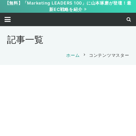
【無料】「Marketing LEADERS 100」に山本琢磨が登壇！最
新EC戦略を紹介
記事一覧
chevron_right
ホーム
コンテンツマスター
【WEB受講】売れるメルマガの作り方
保護中: 【WEB受講】簡単コンテンツ マ
【WEB受講】簡単コンテンツ マーケティ
ーケティング講座 受講ページ
2019-05-06
【WEB受講】コンテンツテンプレートマ
ング講座
山本 琢磨
2019-03-04
【WEB受講】無料で見込顧客がラクに集
スター
2019-03-04
山本 琢磨
まる方法
2018-09-18
山本 琢磨
2018-07-10
山本 琢磨