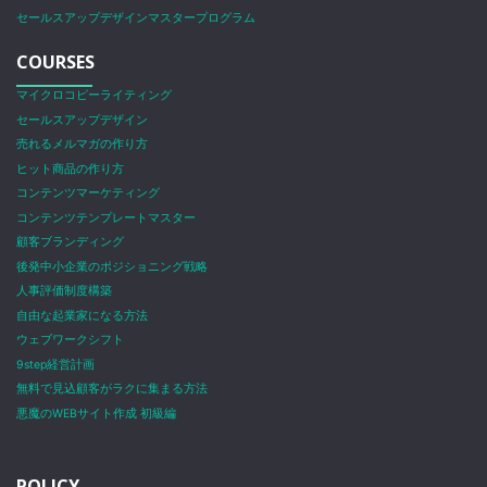
セールスアップデザインマスタープログラム
COURSES
マイクロコピーライティング
セールスアップデザイン
売れるメルマガの作り方
ヒット商品の作り方
コンテンツマーケティング
コンテンツテンプレートマスター
顧客ブランディング
後発中小企業のポジショニング戦略
人事評価制度構築
自由な起業家になる方法
ウェブワークシフト
9step経営計画
無料で見込顧客がラクに集まる方法
悪魔のWEBサイト作成 初級編
POLICY