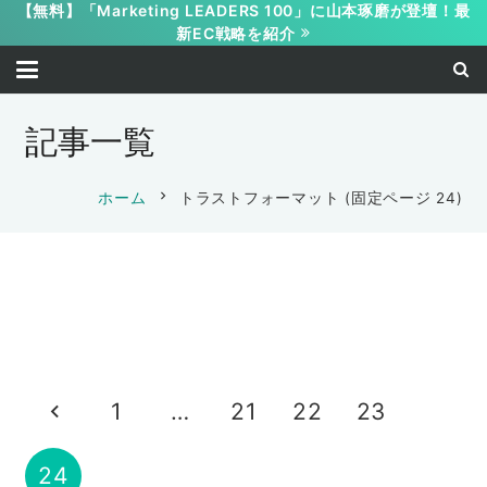
【無料】「Marketing LEADERS 100」に山本琢磨が登壇！最
新EC戦略を紹介
記事一覧
chevron_right
ホーム
トラストフォーマット
(固定ページ 24)
【WEB受講】悪魔のWEBサイト作成講
【WEB受講】悪魔のWEBサイト作成講
座 上級編
座 初級編
2017-04-25
2017-04-03
山本 琢磨
1
…
21
22
23
山本 琢磨
24