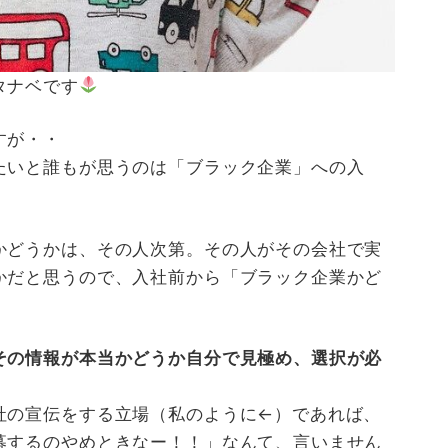
タナベです
すが・・
たいと誰もが思うのは「ブラック企業」への入
かどうかは、その人次第。その人がその会社で実
かだと思うので、入社前から「ブラック企業かど
その情報が本当かどうか自分で見極め、選択が必
社の宣伝をする立場（私のように←）であれば、
募するのやめときなー！！」なんて、言いません