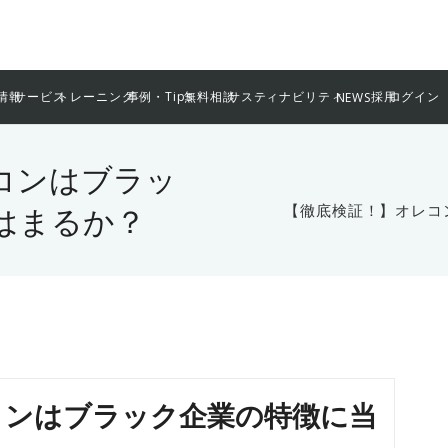
情報
サービス
トレーニング
事例・Tips
無料相談
サスティナビリティ
採用
ログイン
NEWS
コンはブラッ
はまるか？
【徹底検証！】オレコ
コンはブラック企業の特徴に当