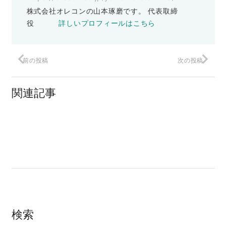
株式会社オレコンの山本琢磨です。 代表取締
役
詳しいプロフィールはこちら
前の投稿
次の投稿
保護中: 「キャッシュインフラッシュ実践
保護中: 「言いにくいことを上手に伝える
編」 読書report 山本琢磨。
関連記事
スマート対話術」 読書report 山本琢
磨。
保護中: モテるコンサルティング戦略、読
書report 山本琢磨。
検索