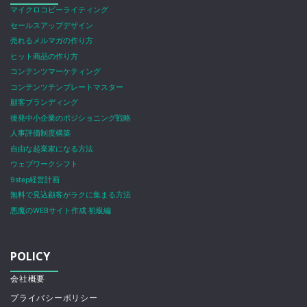
マイクロコピーライティング
セールスアップデザイン
売れるメルマガの作り方
ヒット商品の作り方
コンテンツマーケティング
コンテンツテンプレートマスター
顧客ブランディング
後発中小企業のポジショニング戦略
人事評価制度構築
自由な起業家になる方法
ウェブワークシフト
9step経営計画
無料で見込顧客がラクに集まる方法
悪魔のWEBサイト作成 初級編
POLICY
会社概要
プライバシーポリシー