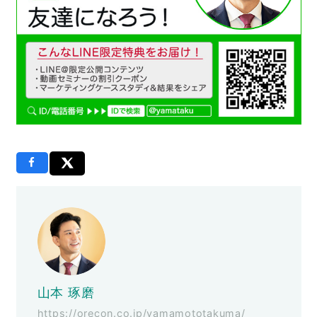
山本 琢磨
https://orecon.co.jp/yamamototakuma/