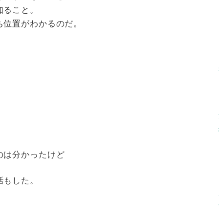
知ること。
ち位置がわかるのだ。
」
のは分かったけど
話もした。