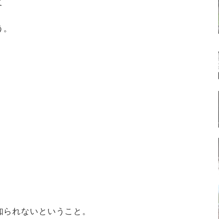
て
う。
知られないということ。