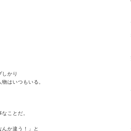
」
プしかり
人物はいつもいる。
事なことだ。
なんか違う！」と