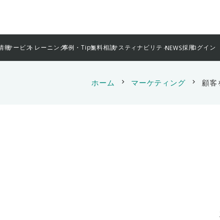
情報
サービス
トレーニング
事例・Tips
無料相談
サスティナビリティ
採用
ログイン
NEWS
ホーム
chevron_right
マーケティング
chevron_right
顧客