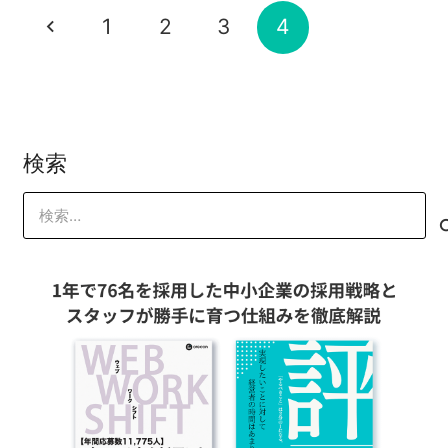
2014-02-14
山本 琢磨
1
2
3
4
山本 琢磨
検索
検
索: