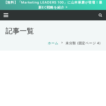
【無料】「Marketing LEADERS 100」に山本琢磨が登壇！最
新EC戦略を紹介
記事一覧
chevron_right
ホーム
未分類
(固定ページ 4)
コピーライティング
成約率UP
未分類
未分類
マイクロコピーを無限に生み出す思考技
未分類
術（後編）
保護中: 【トラストフォーマット１Dayセ
未分類
ミナー】受講者特典ページ
2016-12-07
未分類
メンマの逆襲
未分類
距離感
2016-10-10
山本 琢磨
2015-01-05
暗闇での修行
山本 琢磨
2014-05-12
山本 琢磨
バレンタイン？
2014-03-05
山本 琢磨