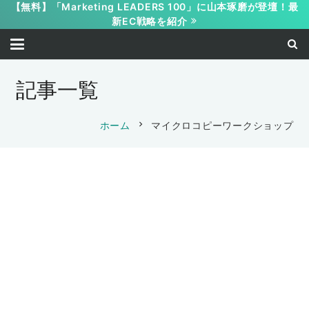
【無料】「Marketing LEADERS 100」に山本琢磨が登壇！最
新EC戦略を紹介
記事一覧
chevron_right
ホーム
マイクロコピーワークショップ
オレコンアカデミー 無料相談申込書
オレコンアカデミー 無料相談申込書
マイクロコピーライティング実践ワーク
2025-05-21
ショップ申込書
2025-04-27
オレコン 管理者
[PK]仕組み化パッケージ申込書
[PK]マイクロコピー＆セールスアップパ
オレコン 管理者
2025-01-28
マイクロコピーライティング実践ワーク
ッケージ申込書
2024-07-22
オレコン 管理者
ショップ申込書（Platinum/Gold）
田中美沙
マイクロコピー実践講座申込書(BtoC)
2024-06-19
2024-02-08