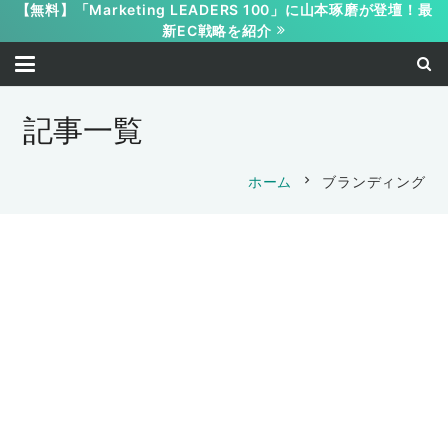
【無料】「Marketing LEADERS 100」に山本琢磨が登壇！最
新EC戦略を紹介
記事一覧
chevron_right
ホーム
ブランディング
保護中: 3週間でできるライバルに勝てる
ブランディング ◯◯するだけでCVRが
保護中: 差別化の極意ブランディングセミ
上がる限定セミナー
保護中: 限定公開【WEB受講】アカデミ
保護中: 【LINEお年玉企画】ヒット商品
ナー2024年1月31日
ー生向けアドケイト様インフルエンサー
の作り方 受講動画
2024-11-20
保護中: 限定公開【WEB受講】アカデミ
2024-02-01
マーケティングセミナー2021年9月9日分
保護中: 限定公開【WEB受講】アカデミ
山本 琢磨
ー生向けadvate様広告運用セミナー
2022-01-27
山本 琢磨
受講ページ
ー生向けadcate様広告運用セミナー
2021年8月6日分 受講ページ
山本 琢磨
保護中: 【WEB受講】ヒット商品の作り
2021年7月2日分 受講ページ
2021-09-15
保護中: 【WEB受講】ヒット商品の作り
方 受講ページ
2021-08-11