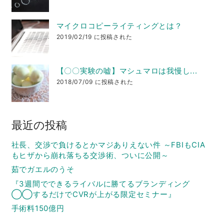
マイクロコピーライティングとは？
2019/02/19 に投稿された
【〇〇実験の嘘】マシュマロは我慢し...
2018/07/09 に投稿された
最近の投稿
社長、交渉で負けるとかマジありえない件 ～FBIもCIA
もヒザから崩れ落ちる交渉術、ついに公開～
茹でガエルのうそ
『3週間でできるライバルに勝てるブランディング
◯◯するだけでCVRが上がる限定セミナー』
手術料150億円