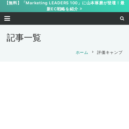
【無料】「Marketing LEADERS 100」に山本琢磨が登壇！最
新EC戦略を紹介
記事一覧
chevron_right
ホーム
評価キャンプ
保護中: 限定公開【2期自社型評価制度キ
保護中: 限定公開【2期自社型評価制度キ
ャンプ個別コンサル】日本デザイン様
保護中: 限定公開【2期自社型評価制度キ
ャンプ個別コンサル】ビズクリエイト様
（2024年2月28日実施)
保護中: 限定公開【2期自社型評価制度キ
ャンプ個別コンサル】LEAGUE様 （2024
（2024年2月28日実施)
2024-03-15
保護中: 限定公開【2期自社型評価制度キ
ャンプ個別コンサル】ベルグハウス様
年2月28日実施)
2024-03-15
保護中: 限定公開【2期自社型評価制度キ
山本 琢磨
ャンプ｜個別コンサル】大鎌電気様
（2024年2月27日実施)
2024-03-15
山本 琢磨
ャンプ｜個別コンサル】Globalstage様
（2024年2月27日実施)
2024-03-15
山本 琢磨
（2024年2月27日実施)
2024-03-15
山本 琢磨