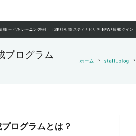
情報
サービス
トレーニング
事例・Tips
無料相談
サスティナビリティ
採用
ログイン
NEWS
成プログラム
ホーム
chevron_right
staff_blog
chevron_rig
成プログラムとは？