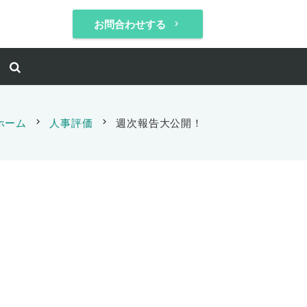
お問合わせする
keyboard_arrow_right
ホーム
chevron_right
人事評価
chevron_right
週次報告大公開！