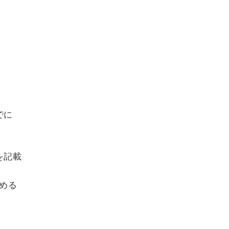
でに
を記載
める