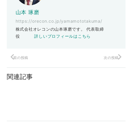
山本 琢磨
https://orecon.co.jp/yamamototakuma/
株式会社オレコンの山本琢磨です。 代表取締
役
詳しいプロフィールはこちら
前の投稿
次の投稿
『3週間でできるライバルに勝てるブラン
なぜイメージ広告は衰退したか？
関連記事
ディング ◯◯するだけでCVRが上がる
限定セミナー』
成功者とオレに共通すること