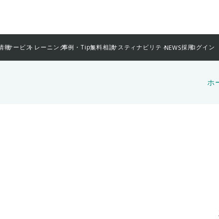
情報
サービス
トレーニング
事例・Tips
無料相談
サスティナビリティ
採用
ログイン
NEWS
ホ