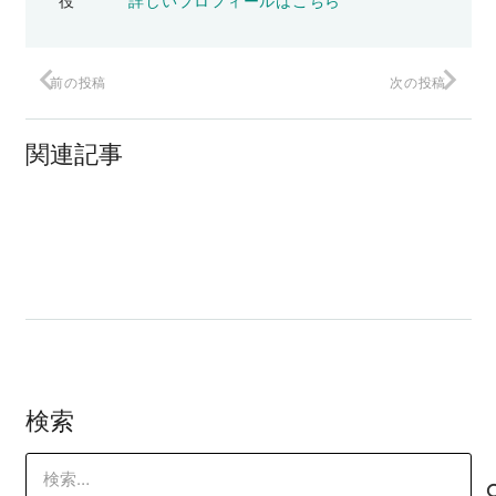
役
詳しいプロフィールはこちら
前の投稿
次の投稿
悪いマイクロコピー
関連記事
コンバージョンさせるTOPページの作り
方【その１】
【ヤマタク通信】ああ、わからない。
検索
検
索: