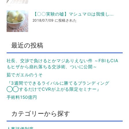
【〇〇実験の嘘】マシュマロは我慢し...
2018/07/09 に投稿された
最近の投稿
社長、交渉で負けるとかマジありえない件 ～FBIもCIA
もヒザから崩れ落ちる交渉術、ついに公開～
茹でガエルのうそ
『3週間でできるライバルに勝てるブランディング
◯◯するだけでCVRが上がる限定セミナー』
手術料150億円
カテゴリーから探す
人事評価制度