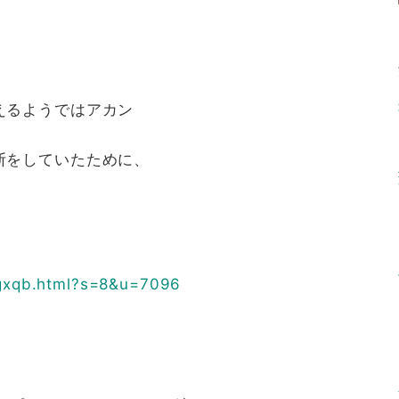
えるようではアカン
断をしていたために、
xqb.html?s=8&u=7096