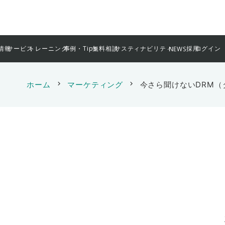
情報
サービス
トレーニング
事例・Tips
無料相談
サスティナビリティ
採用
ログイン
NEWS
ホーム
chevron_right
マーケティング
chevron_right
今さら聞けないDRM