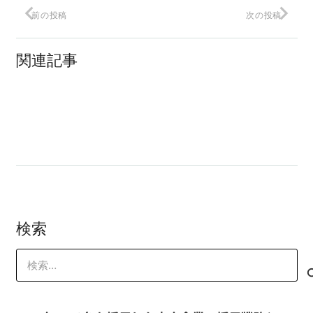
前の投稿
次の投稿
広州卸売市場 成人用品市場
関連記事
1分で分かる「マイクロコピー」
WEBの上級テクニック
検索
検
索: