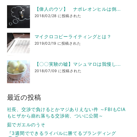
【偉人のウソ】 ナポレオンヒルは倒...
2018/02/28 に投稿された
マイクロコピーライティングとは？
2019/02/19 に投稿された
【〇〇実験の嘘】マシュマロは我慢し...
2018/07/09 に投稿された
最近の投稿
社長、交渉で負けるとかマジありえない件 ～FBIもCIA
もヒザから崩れ落ちる交渉術、ついに公開～
茹でガエルのうそ
『3週間でできるライバルに勝てるブランディング