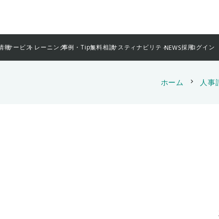
情報
サービス
トレーニング
事例・Tips
無料相談
サスティナビリティ
採用
ログイン
NEWS
ホーム
chevron_right
人事