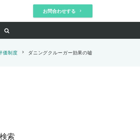
お問合わせする
keyboard_arrow_right
評価制度
chevron_right
ダニングクルーガー効果の嘘
検索