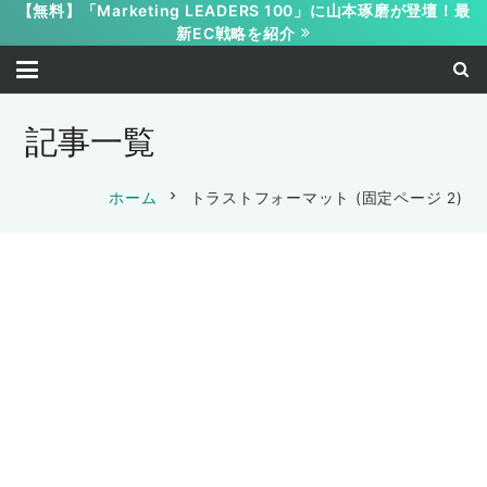
【無料】「Marketing LEADERS 100」に山本琢磨が登壇！最
新EC戦略を紹介
記事一覧
chevron_right
ホーム
トラストフォーマット
(固定ページ 2)
保護中: 限定公開 ３週間でNo1ブランド
保護中: 限定公開【WEB受講】マイクロ
を手にいれる方法9月6日受講ページ
保護中: 限定公開【WEB受講】マイクロ
コピーマスタープログラム21期4回目セ
保護中: 限定公開【WEB受講】セールス
コピーマスタープログラム21期3回目セ
ミナー 受講ページ
2023-09-08
保護中: 限定公開 3週間でNo.1のポジシ
アップデザイン8期2回目セミナー 受講ペ
ミナー 受講ページ
山本 琢磨
2023-08-25
保護中: 限定公開【WEB受講】マイクロ
ョンを取る！本当に結果が出るNo.1情報
ージ
2023-08-07
保護中: 限定公開【WEB受講】セールス
山本 琢磨
コピーマスタープログラム21期2回目セ
シェア会2023（代理店向け）受講ページ
2023-07-27
保護中: 限定公開 3週間でNo.1のポジシ
山本 琢磨
アップデザイン8期1回目セミナー 受講ペ
ミナー 受講ページ
2023-07-21
保護中: 限定公開【WEB受講】ウェブワ
山本 琢磨
ョンを取る！本当に結果が出るNo.1情報
ージ