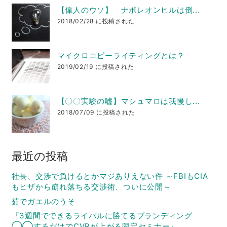
【偉人のウソ】 ナポレオンヒルは倒...
2018/02/28 に投稿された
マイクロコピーライティングとは？
2019/02/19 に投稿された
【〇〇実験の嘘】マシュマロは我慢し...
2018/07/09 に投稿された
最近の投稿
社長、交渉で負けるとかマジありえない件 ～FBIもCIA
もヒザから崩れ落ちる交渉術、ついに公開～
茹でガエルのうそ
『3週間でできるライバルに勝てるブランディング
◯◯するだけでCVRが上がる限定セミナー』