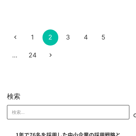
2023-07-17
保護中: 限定公開 セールスアップデザイ
山本 琢磨
ークシフトマスタープログラム15期6回
シェア会2023（一般向け） 受講ページ
2023-07-14
山本 琢磨
ン1dayトレーニング2023年06月26日 受
目セミナー 受講ページ
2023-07-13
山本 琢磨
講ページ
2023-07-07
山本 琢磨
2023-06-27
山本 琢磨
1
2
3
4
5
山本 琢磨
…
24
検索
検
索: