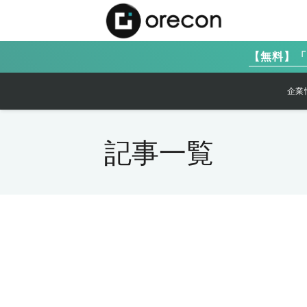
【無料】「M
企業
記事一覧
保護中: 限定公開【WEB受
保護中: 限定公開 セールスア
保護中: 限定公開【WEB受
講】マイクロコピーマスター
保護中: 限定公開【WEB受
ップデザイン1dayトレーニ
保護中: 限定公開【WEB受
講】WRITING HACK
プログラム21期1回目セミナ
講】マイクロコピー21期生
グ2023年06月21日 受講ペー
講】ウェブワークシフトマス