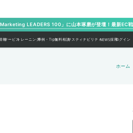
arketing LEADERS 100」に山本琢磨が登壇！最新E
情報
サービス
トレーニング
事例・Tips
無料相談
サスティナビリティ
採用
ログイン
NEWS
ホーム
保護中: 限定公開【WEB受
保護中: 限定公開 セールスア
保護中: 限定公開【WEB受
講】ウェブワークシフトマス
保護中: 限定公開【WEB受
ン
ップデザイン1dayトレーニン
保護中: 限定公開【WEB受
講】マイクロコピー21期生募
タープログラム15期5回目セ
募
講】マイクロコピー21期生募
グ2023年06月17日 受講ペー
講】マイクロコピー21期生募