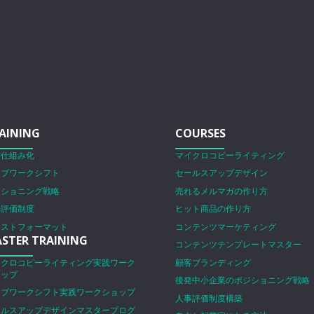
AINING
COURSES
営仕組み化
マイクロコピーライティング
ェブワークシフト
セールスアップデザイン
ジショニング戦略
売れるメルマガの作り方
事評価制度
ヒット商品の作り方
ラストフォーマット
コンテンツマーケティング
STER TRAINING
コンテンツテンプレートマスター
イクロコピーライティング実践ワーク
顧客ブランディング
ョップ
後発中小企業のポジショニング戦略
ェブワークシフト実践ワークショップ
人事評価制度構築
ールスアップデザインマスタープログ