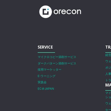
SERVICE
TR
経
マイクロコピー添削サービス
ウ
ダークパターン添削サービス
ポ
採用マーケッター
人
E-ラーニング
ト
実践会
MA
EC＠JAPAN
マ
シ
ウ
セ