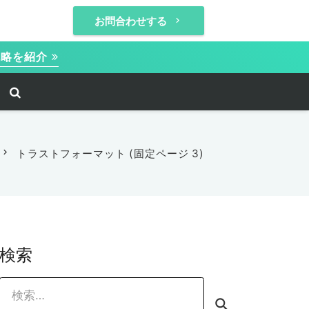
お問合わせする
keyboard_arrow_right
C戦略を紹介
chevron_right
トラストフォーマット
(固定ページ 3)
検索
検
索: