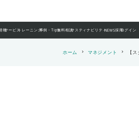
情報
サービス
トレーニング
事例・Tips
無料相談
サスティナビリティ
採用
ログイン
NEWS
ホーム
chevron_right
マネジメント
chevron_right
【ス