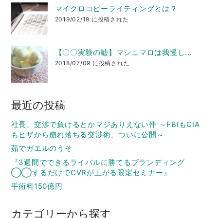
マイクロコピーライティングとは？
2019/02/19 に投稿された
【〇〇実験の嘘】マシュマロは我慢し...
2018/07/09 に投稿された
最近の投稿
社長、交渉で負けるとかマジありえない件 ～FBIもCIA
もヒザから崩れ落ちる交渉術、ついに公開～
茹でガエルのうそ
『3週間でできるライバルに勝てるブランディング
◯◯するだけでCVRが上がる限定セミナー』
手術料150億円
カテゴリーから探す