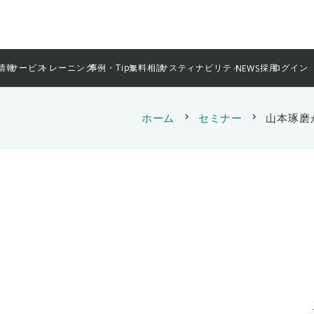
情報
サービス
トレーニング
事例・Tips
無料相談
サスティナビリティ
採用
ログイン
NEWS
ホーム
chevron_right
セミナー
chevron_right
山本琢磨