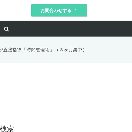
お問合わせする
keyboard_arrow_right
が直接指導「時間管理術」（３ヶ月集中）
検索