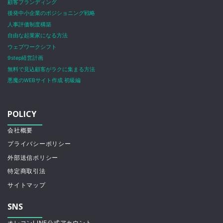
顧客ブランディング
後発中小企業のポジショニング戦略
人事評価制度構築
自由な起業家になる方法
ウェブワークシフト
9step経営計画
無料で見込顧客がラクに集まる方法
悪魔のWEBサイト作成 初級編
POLICY
会社概要
プライバシーポリシー
外部送信ポリシー
特定商取引法
サイトマップ
SNS
オレコンLINE公式アカウント