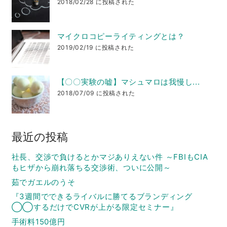
2018/02/28 に投稿された
マイクロコピーライティングとは？
2019/02/19 に投稿された
【〇〇実験の嘘】マシュマロは我慢し...
2018/07/09 に投稿された
最近の投稿
社長、交渉で負けるとかマジありえない件 ～FBIもCIA
もヒザから崩れ落ちる交渉術、ついに公開～
茹でガエルのうそ
『3週間でできるライバルに勝てるブランディング
◯◯するだけでCVRが上がる限定セミナー』
手術料150億円