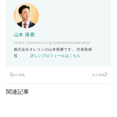
山本 琢磨
https://orecon.co.jp/yamamototakuma/
株式会社オレコンの山本琢磨です。 代表取締
役
詳しいプロフィールはこちら
前の投稿
次の投稿
『3週間でできるライバルに勝てるブラン
ふっと消えた
関連記事
ディング ◯◯するだけでCVRが上がる
限定セミナー』
“見た目が9割”は本当なのか？