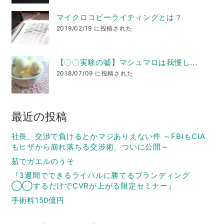
マイクロコピーライティングとは？
2019/02/19 に投稿された
【〇〇実験の嘘】マシュマロは我慢し...
2018/07/09 に投稿された
最近の投稿
社長、交渉で負けるとかマジありえない件 ～FBIもCIA
もヒザから崩れ落ちる交渉術、ついに公開～
茹でガエルのうそ
『3週間でできるライバルに勝てるブランディング
◯◯するだけでCVRが上がる限定セミナー』
手術料150億円