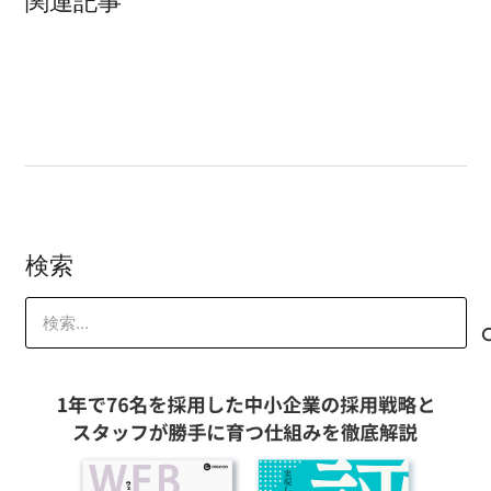
商品から？いいえ商品名からです
クレームが来ました
検索
検
索: