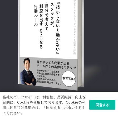
当社のウェブサイトは、利便性、品質維持・向上を
目的に、Cookieを使用しております。Cookieの利
メールアドレス
*
同意する
用に同意頂ける場合は、「同意する」ボタンを押し
てください。