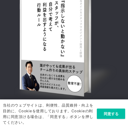
当社のウェブサイトは、利便性、品質維持・向上を
メールアドレス
*
目的に、Cookieを使用しております。Cookieの利
同意する
用に同意頂ける場合は、「同意する」ボタンを押し
てください。