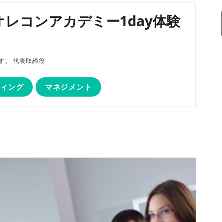
オレコンアカデミー1day体験
磨です。 代表取締役
ティング
マネジメント