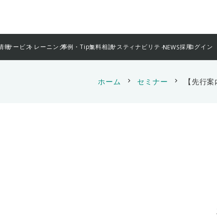
情報
サービス
トレーニング
事例・Tips
無料相談
サスティナビリティ
採用
ログイン
NEWS
ホーム
chevron_right
セミナー
chevron_right
【先行案