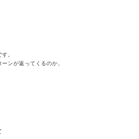
。
です。
ターンが返ってくるのか。
て