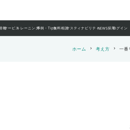
情報
サービス
トレーニング
事例・Tips
無料相談
サスティナビリティ
採用
ログイン
NEWS
ホーム
chevron_right
考え方
chevron_right
一番