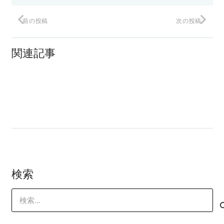
前の投稿
次の投稿
無敵のスケジュール管理ツール？
関連記事
優秀な人材がこないワケ
中小企業の『ポジショニング』が難しい
理由
検索
検
索: