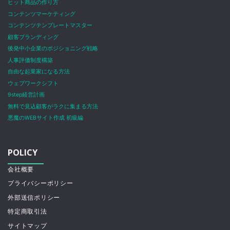
ヒット商品の作り方
コンテンツマーケティング
コンテンツテンプレートマスター
顧客ブランディング
後発中小企業のポジショニング戦略
人事評価制度構築
自由な起業家になる方法
ウェブワークシフト
9step経営計画
無料で見込顧客がラクに集まる方法
悪魔のWEBサイト作成 初級編
POLICY
会社概要
プライバシーポリシー
外部送信ポリシー
特定商取引法
サイトマップ