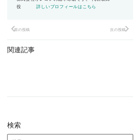
役
詳しいプロフィールはこちら
前の投稿
次の投稿
沖縄の風習に学ぶ、お金を燃やしてリッ
チになる方法？
関連記事
「登録」ボタンは死
ピケティは机上の空論？
検索
検