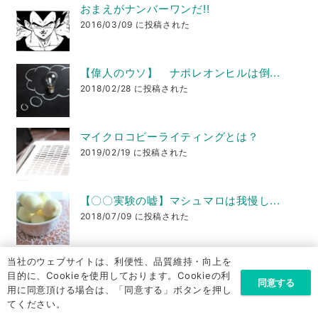
おまえがナンバーワンだ!!
2016/03/09 に投稿された
【偉人のウソ】 ナポレオンヒルは倒...
2018/02/28 に投稿された
マイクロコピーライティングとは？
2019/02/19 に投稿された
【〇〇実験の嘘】マシュマロは我慢し...
2018/07/09 に投稿された
当社のウェブサイトは、利便性、品質維持・向上を
最近の投稿
目的に、Cookieを使用しております。Cookieの利
同意する
用に同意頂ける場合は、「同意する」ボタンを押し
てください。
社長、交渉で負けるとかマジありえない件 ～FBIもCIA