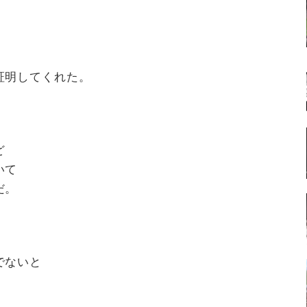
証明してくれた。
ど
いて
だ。
でないと