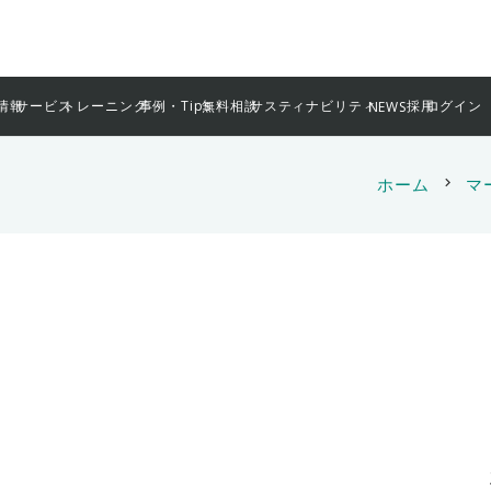
情報
サービス
トレーニング
事例・Tips
無料相談
サスティナビリティ
採用
ログイン
NEWS
ホーム
chevron_right
マ