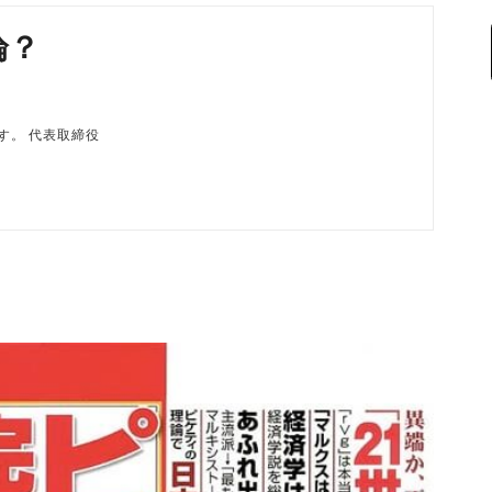
論？
磨です。 代表取締役