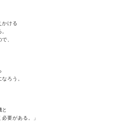
えかける
る。
ので、
ら
になろう。
機と
く必要がある。」