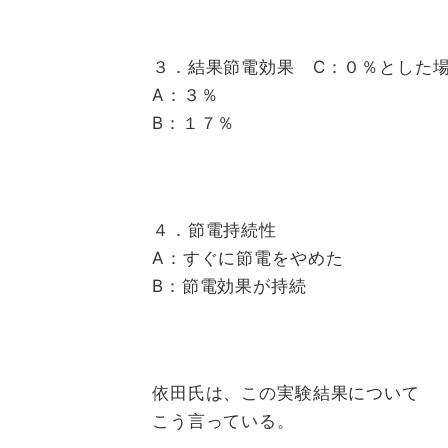
３．結果節電効果 C：０％とした
A：３％
B：１７％
４．節電持続性
A：すぐに節電をやめた
B：節電効果が持続
依田氏は、この実験結果について
こう言っている。