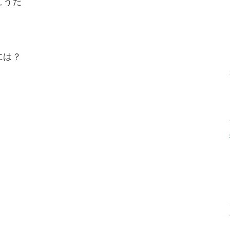
こうだ
には？