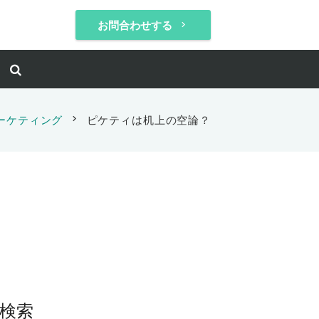
お問合わせする
keyboard_arrow_right
ーケティング
chevron_right
ピケティは机上の空論？
検索