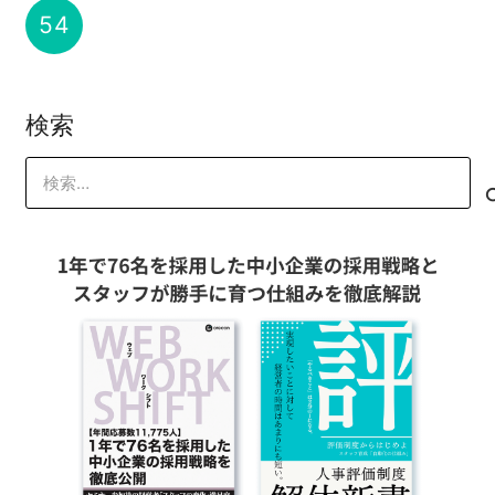
売る
,
売れない
2014-02-04
山本 琢磨
クリエイティブ
,
デザイン
2014-01-31
54
時給
2014-01-29
山本 琢磨
山本 琢磨
検索
検
索: