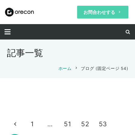
お問合わせする
keyboard_arrow_right
記事一覧
chevron_right
ホーム
ブログ
(固定ページ 54)
未分類
考え方
マネジメント
時間術
成約率UP
考え方
未分類
言葉に頼るやつは不採用
マネジメント
時間術
ディール
暗闇での修行
マーケティング
成約率UP
ターゲット設定をしてはいけない！
時間術
受け取るのではなく表現する
取引しないか？
2014-02-24
山本 琢磨
バレンタイン？
2014-03-05
山本 琢磨
1
…
51
52
53
売りたいモノは売れない
2014-02-24
山本 琢磨
クリエイティブを捨てろ！
メディア
,
考え
マネジメント
2014-02-16
山本 琢磨
2014-02-05
山本 琢磨
え！私の給料安すぎ？！
2014-02-14
山本 琢磨