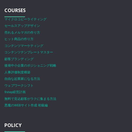
COURSES
マイクロコピーライティング
セールスアップデザイン
売れるメルマガの作り方
ヒット商品の作り方
コンテンツマーケティング
コンテンツテンプレートマスター
顧客ブランディング
後発中小企業のポジショニング戦略
人事評価制度構築
自由な起業家になる方法
ウェブワークシフト
9step経営計画
無料で見込顧客がラクに集まる方法
悪魔のWEBサイト作成 初級編
POLICY