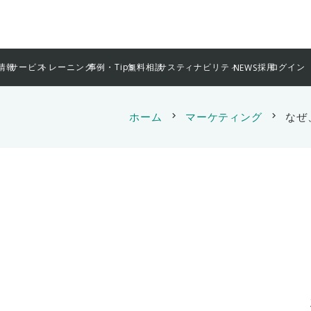
情報
サービス
トレーニング
事例・Tips
無料相談
サスティナビリティ
採用
ログイン
NEWS
ホーム
chevron_right
マーケティング
chevron_right
なぜ