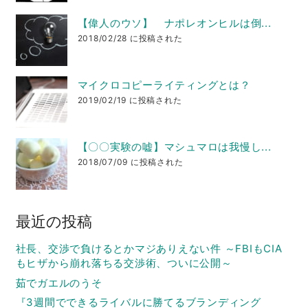
【偉人のウソ】 ナポレオンヒルは倒...
2018/02/28 に投稿された
マイクロコピーライティングとは？
2019/02/19 に投稿された
【〇〇実験の嘘】マシュマロは我慢し...
2018/07/09 に投稿された
最近の投稿
社長、交渉で負けるとかマジありえない件 ～FBIもCIA
もヒザから崩れ落ちる交渉術、ついに公開～
茹でガエルのうそ
『3週間でできるライバルに勝てるブランディング