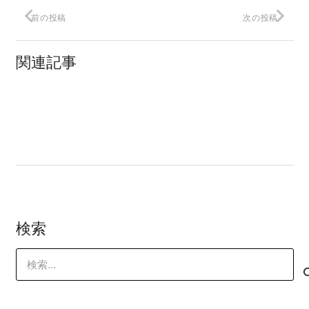
前の投稿
次の投稿
個人がブログで影響をもつには
関連記事
何を言っているのかわからない。
顧客の期待を超える思考法
検索
検
索: