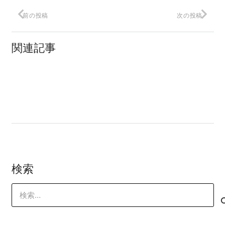
前の投稿
次の投稿
オレコンアカデミーってなぁに？
関連記事
競合よりたくさん、更に価格は高く売る
方法
ヒット商品の秘密の設計図を手に入れる
方法
検索
検
索: