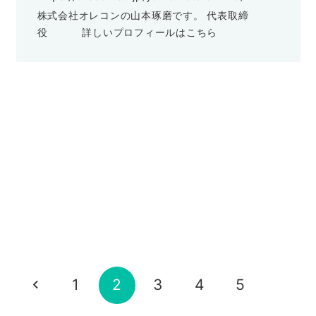
株式会社オレコンの山本琢磨です。 代表取締
役
詳しいプロフィールはこちら
ダークパターン
トラストフォーマット
“真のペルソナ”をリサーチして売上が改
ダークパターン
トラストフォーマット
ダークパターン
トラストフォーマット
善・・・
良いデザイン、ダメなデザイン
売れるデザインとは「デザインスキル」
トラストフォーマット
成約率UP
2022-08-08
マイクロコピー
コピーライティング
にあらず?
2022-08-03
売上を伸ばすデザインとは？
マイクロコピー
マーケティング
山本 琢磨
マイクロコピーが使えないWebサイトは
山本 琢磨
2022-08-01
“ある部分”を数文字変えるだけで売上が
あるの?
2022-07-31
マイクロコピー
マーケティング
成約率UP
セミナー
マーケティング
集客
山本 琢磨
改善・・・
マイクロコピー
セミナー
山本 琢磨
良いコピー、ダメなコピー
2022-07-06
トラストフォーマット
業界を超えた最強スキル
2022-06-30
セミナー
トラストフォーマット
ツール
その他
山本 琢磨
2022-06-28
苦労せずに売れるデザインを手に入れる
山本 琢磨
売上につながるWEBサイトとは？
2022-06-24
方法
山本 琢磨
山本 琢磨
2022-04-08
2022-04-11
デザイン
,
売る
,
売上
,
オレコン
売る
,
売れない
,
売上
,
セミナー
1
2
3
4
5
山本 琢磨
山本 琢磨