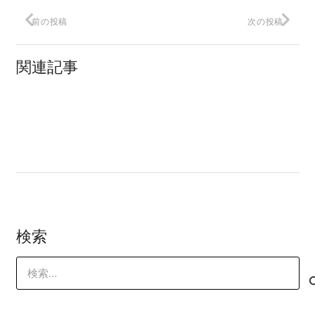
『3週間でできるライバルに勝てるブラン
前の投稿
次の投稿
ディング ◯◯するだけでCVRが上がる
限定セミナー』
関連記事
在宅ワークで働くスタッフの採用基準
は？
みんな～やってるか!
検索
検
索: